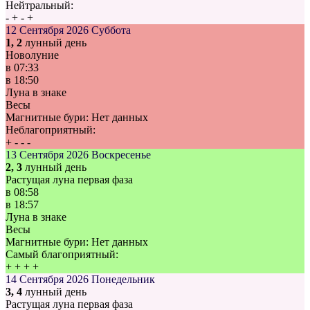
Нейтральный:
-
+
-
+
12 Сентября 2026
Суббота
1, 2
лунный день
Новолуние
в
07:33
в
18:50
Луна в знаке
Весы
Магнитные бури:
Нет данных
Неблагоприятный:
+
-
-
-
13 Сентября 2026
Воскресенье
2, 3
лунный день
Растущая луна первая фаза
в
08:58
в
18:57
Луна в знаке
Весы
Магнитные бури:
Нет данных
Самый благоприятный:
+
+
+
+
14 Сентября 2026
Понедельник
3, 4
лунный день
Растущая луна первая фаза