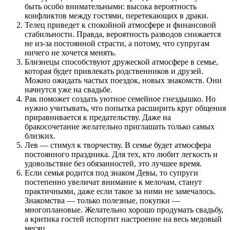
быть особо внимательными: высока вероятность
конфликтов между гостями, перетекающих в драки.
Телец приведет к спокойной атмосфере и финансовой
стабильности. Правда, вероятность разводов снижается
не из-за постоянной страсти, а потому, что супругам
ничего не хочется менять.
Близнецы способствуют дружеской атмосфере в семье,
которая будет привлекать родственников и друзей.
Можно ожидать частых поездок, новых знакомств. Они
начнутся уже на свадьбе.
Рак поможет создать уютное семейное гнездышко. Но
нужно учитывать, что попытка расширить круг общения
приравнивается к предательству. Даже на
бракосочетание желательно приглашать только самых
близких.
Лев — стимул к творчеству. В семье будет атмосфера
постоянного праздника. Для тех, кто любит легкость и
удовольствие без обязанностей, это лучшее время.
Если семья родится под знаком Девы, то супруги
постепенно увеличат внимание к мелочам, станут
практичными, даже если такое за ними не замечалось.
Знакомства — только полезные, покупки —
многоплановые. Желательно хорошо продумать свадьбу,
а критика гостей испортит настроение на весь медовый
месяц.