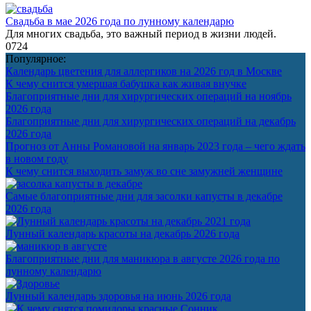
Свадьба в мае 2026 года по лунному календарю
Для многих свадьба, это важный период в жизни людей.
0
724
Популярное:
Календарь цветения для аллергиков на 2026 год в Москве
К чему снится умершая бабушка как живая внучке
Благоприятные дни для хирургических операций на ноябрь
2026 года
Благоприятные дни для хирургических операций на декабрь
2026 года
Прогноз от Анны Романовой на январь 2023 года – чего ждать
в новом году
К чему снится выходить замуж во сне замужней женщине
Самые благоприятные дни для засолки капусты в декабре
2026 года
Лунный календарь красоты на декабрь 2026 года
Благоприятные дни для маникюра в августе 2026 года по
лунному календарю
Лунный календарь здоровья на июнь 2026 года
Сонник