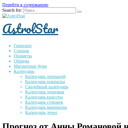
Перейти к содержанию
Search for:
AstrolStar
Гороскоп
Сонник
Приметы
Обряды
Магнитные бури
Календарь
Календарь операций
Календарь покраски
Свадебный календарь
Календарь здоровья
Календарь красоты
Календарь стрижек
Календарь маникюра
Календарь денег
Прогноз от Анны Романовой на