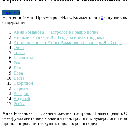
Гороскоп
На чтение
9 мин
Просмотров
44.2к.
Комментарии
0
Опубликов
Содержание
Анна Романова — астролог на радио волне
Что ждёт в январе 2023 года все знаки зодиака
Астропрогноз от Анны Романовой на январь 2023 года
Овен
Телец
Близнецы
Рак
Лев
Дева
Весы
Скорпион
Стрелец
Козерог
Водолей
Рыбы
Анна Романова — главный звездный астролог Нашего радио. Он
базе фундаментальных знаний по астрологии, нумерологии и в
при планировании текущих и долгосрочных дел.