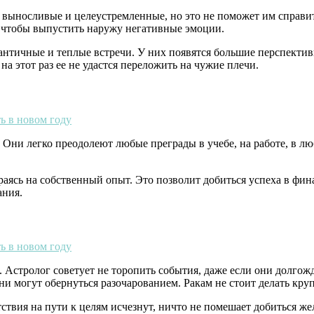
 выносливые и целеустремленные, но это не поможет им справит
, чтобы выпустить наружу негативные эмоции.
античные и теплые встречи. У них появятся большие перспекти
на этот раз ее не удастся переложить на чужие плечи.
ни легко преодолеют любые преграды в учебе, на работе, в люб
аясь на собственный опыт. Это позволит добиться успеха в фи
ания.
 Астролог советует не торопить события, даже если они долгож
ни могут обернуться разочарованием. Ракам не стоит делать кру
ствия на пути к целям исчезнут, ничто не помешает добиться ж