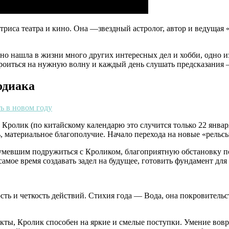
иса театра и кино. Она —звездный астролог, автор и ведущая «А
, но нашла в жизни много других интересных дел и хобби, одно и
роиться на нужную волну и каждый день слушать предсказания 
зодиака
ролик (по китайскому календарю это случится только 22 январ
ь, материальное благополучие. Начало перехода на новые «рельс
мевшим подружиться с Кроликом, благоприятную обстановку по в
амое время создавать задел на будущее, готовить фундамент для
ть и четкость действий. Стихия года — Вода, она покровительс
икты, Кролик способен на яркие и смелые поступки. Умение вов