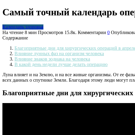
Самый точный календарь опер
Календарь здоровья
На чтение
8 мин
Просмотров
15.8к.
Комментарии
0
Опубликов
Содержание
Благоприятные дни для хирургических операций в апреле
Влияние лунных фаз на организм человека
Влияние знаков зодиака на человека
В какой день недели лучше делать операцию
Луна влияет и на Землю, и на все живые организмы. От ее фаз
всех данных о спутнике Земли. Благодаря этому люди могут пл
Благоприятные дни для хирургических