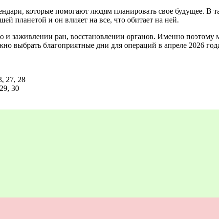
ендари, которые помогают людям планировать свое будущее. В т
ей планетой и он влияет на все, что обитает на ней.
о и заживлении ран, восстановлении органов. Именно поэтому м
жно выбрать благоприятные дни для операций в апреле
2026
год
3, 27, 28
 29, 30