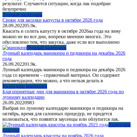
результат. Случаются ситуации, когда лак подобран
безупречно
Лунный календарь
Сроки для засолки капусты в октябре 2026 года
28.09.2022
0
5.9к.
Квасить и солить капусту в октябре 2026аа года на зиму
можно не во все дни, вопреки мнению многих. Это
обусловлено тем, что закуска, даже если все выполнено
Лунный календарь
Лунный календарь маникюра и педикюра на декабрь 2026
года
26.09.2022
0
1.9к.
Лунный календарь маникюра и педикюра на декабрь 2026
года со временем – справочный материал. Он содержит
рекомендации, что можно, а что нельзя делать в
Календарь маникюра
Благоприятные дни для маникюра в октябре 2026 года по
лунному календарю
26.09.2022
0
983
Выбрав по лунному календарю маникюра и педикюра на
октябрь, время для салонных процедур, не придется
волноваться, что появятся заусенцы или облупится лак.
Календарь
красоты
Лунный календарь красоты на ноябрь 2026 года