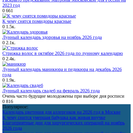
2023 год
0
661
К чему снятся помидоры красные
0
1.5к.
Лунный календарь здоровья на ноябрь 2026 года
0
2.1к.
Стрижка волос в октябре 2026 года по лунному календарю
0
2.4к.
Лунный календарь маникюра и педикюра на декабрь 2026
года
0
1.9к.
Лунный календарь свадеб на февраль 2026 года
Очень часто будущие молодожены при выборе дня росписи
0
816
Популярное:
Календарь цветения для аллергиков на 2026 год в Москве
К чему снится умершая бабушка как живая внучке
Благоприятные дни для хирургических операций на ноябрь
2026 года