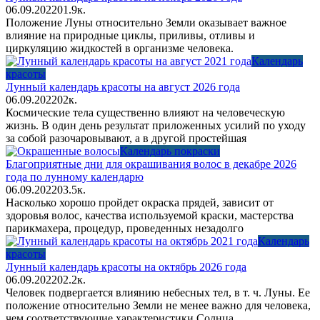
06.09.2022
0
1.9к.
Положение Луны относительно Земли оказывает важное
влияние на природные циклы, приливы, отливы и
циркуляцию жидкостей в организме человека.
Календарь
красоты
Лунный календарь красоты на август 2026 года
06.09.2022
0
2к.
Космические тела существенно влияют на человеческую
жизнь. В один день результат приложенных усилий по уходу
за собой разочаровывают, а в другой простейшая
Календарь покраски
Благоприятные дни для окрашивания волос в декабре 2026
года по лунному календарю
06.09.2022
0
3.5к.
Насколько хорошо пройдет окраска прядей, зависит от
здоровья волос, качества используемой краски, мастерства
парикмахера, процедур, проведенных незадолго
Календарь
красоты
Лунный календарь красоты на октябрь 2026 года
06.09.2022
0
2.2к.
Человек подвергается влиянию небесных тел, в т. ч. Луны. Ее
положение относительно Земли не менее важно для человека,
чем соответствующие характеристики Солнца.