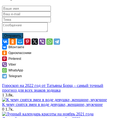
Отправить
ВКонтакте
Одноклассники
Pinterest
Viber
WhatsApp
Telegram
Гороскоп на 2022 год от Татьяны Борщ – самый точный
прогноз для всех знаков зодиака
1
3.8к.
К чему снятся змеи в воде девушке, женщине, мужчине
0
1.7к.