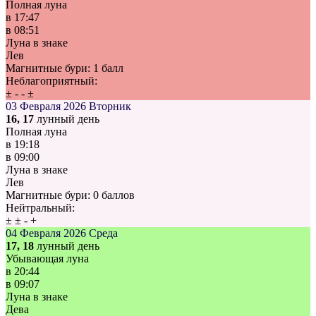
Полная луна
в
17:47
в
08:51
Луна в знаке
Лев
Магнитные бури:
1 балл
Неблагоприятный:
±
-
-
±
03 Февраля 2026
Вторник
16, 17
лунный день
Полная луна
в
19:18
в
09:00
Луна в знаке
Лев
Магнитные бури:
0 баллов
Нейтральный:
±
±
-
+
04 Февраля 2026
Среда
17, 18
лунный день
Убывающая луна
в
20:44
в
09:07
Луна в знаке
Дева