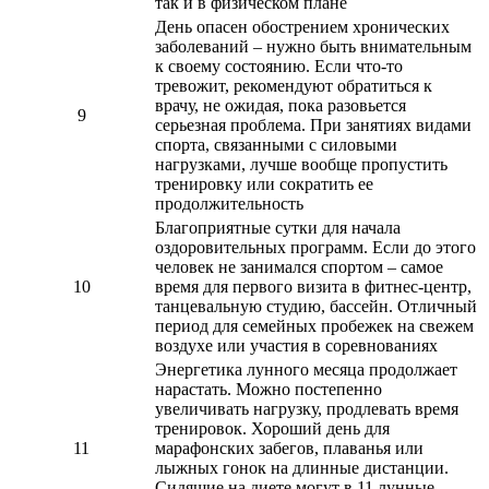
так и в физическом плане
День опасен обострением хронических
заболеваний – нужно быть внимательным
к своему состоянию. Если что-то
тревожит, рекомендуют обратиться к
врачу, не ожидая, пока разовьется
9
серьезная проблема. При занятиях видами
спорта, связанными с силовыми
нагрузками, лучше вообще пропустить
тренировку или сократить ее
продолжительность
Благоприятные сутки для начала
оздоровительных программ. Если до этого
человек не занимался спортом – самое
10
время для первого визита в фитнес-центр,
танцевальную студию, бассейн. Отличный
период для семейных пробежек на свежем
воздухе или участия в соревнованиях
Энергетика лунного месяца продолжает
нарастать. Можно постепенно
увеличивать нагрузку, продлевать время
тренировок. Хороший день для
11
марафонских забегов, плаванья или
лыжных гонок на длинные дистанции.
Сидящие на диете могут в 11 лунные