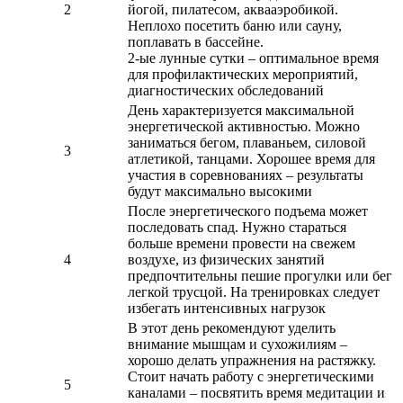
2
йогой, пилатесом, аквааэробикой.
Неплохо посетить баню или сауну,
поплавать в бассейне.
2-ые лунные сутки – оптимальное время
для профилактических мероприятий,
диагностических обследований
День характеризуется максимальной
энергетической активностью. Можно
заниматься бегом, плаваньем, силовой
3
атлетикой, танцами. Хорошее время для
участия в соревнованиях – результаты
будут максимально высокими
После энергетического подъема может
последовать спад. Нужно стараться
больше времени провести на свежем
4
воздухе, из физических занятий
предпочтительны пешие прогулки или бег
легкой трусцой. На тренировках следует
избегать интенсивных нагрузок
В этот день рекомендуют уделить
внимание мышцам и сухожилиям –
хорошо делать упражнения на растяжку.
Стоит начать работу с энергетическими
5
каналами – посвятить время медитации и