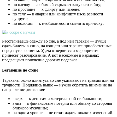
по одеялу — любимый скрывает какую-то тайну;
по простыне — к флирту или измене;
по телу — к аварии или конфликту из-за ревности
супруга;
по волосам — к необходимости сменить прическу;
Расстегиваешь одежду во сне, а под ней таракан — лучше
сдать билеты в кино, на концерт или заранее приобретенные
перед путешествием. Удача отвернется и мероприятие
принесет разочарование. А вот насекомые в карманах
предвещают получение дорогих подарков.
Бегающие по стене
Тараканы около плинтуса во сне указывают на травмы или на
трудности. Поднялись выше — нужно обратить внимание на
направление движения:
вверх — к деньгам и материальной стабильности;
вниз — к финансовым потерям или обману со стороны
близкого мужчины;
на одном уровне — не стоит ждать никаких изменений.