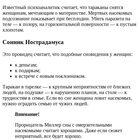
Известный психоаналитик считает, что тараканы снятся
женщинам, мечтающим о материнстве. Мертвых насекомых
подсознание показывает при бесплодии. Убить паразита на
теле — к позору, на горизонтальной поверхности — к пустым
хлопотам.
Сонник Нострадамуса
Это провидец считает, что подобные сновидения у женщин:
к деньгам;
к подаркам;
к встрече с новым поклонником.
Таракан в тарелке — к крупным неприятностям от близких
людей, на подушке — к нарушению планов, на столе — к
трудностям в семье. Если во сне женщина ловит насекомых,
нужно оградить семью от чужих людей.
Внимание!
Прорицатель Миллер сны с омерзительными
насекомыми считает хорошими. Даже если сюжет
неприятный, все будет хорошо.