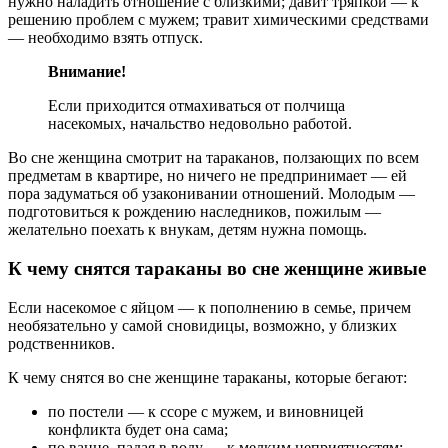
нужно наладить отношение с близкими; давит тряпкой — к
решению проблем с мужем; травит химическими средствами
— необходимо взять отпуск.
Внимание!
Если приходится отмахиваться от полчища
насекомых, начальство недовольно работой.
Во сне женщина смотрит на тараканов, ползающих по всем
предметам в квартире, но ничего не предпринимает — ей
пора задуматься об узаконивании отношений. Молодым —
подготовиться к рождению наследников, пожилым —
желательно поехать к внукам, детям нужна помощь.
К чему снятся тараканы во сне женщине живые
Если насекомое с яйцом — к пополнению в семье, причем
необязательно у самой сновидицы, возможно, у близких
родственников.
К чему снятся во сне женщине тараканы, которые бегают:
по постели — к ссоре с мужем, и виновницей
конфликта будет она сама;
по ванне, падая в воду — к мелким неприятностям;