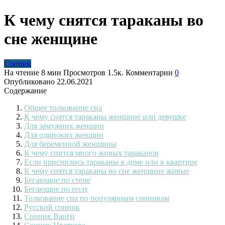
К чему снятся тараканы во
сне женщине
Сонник
На чтение
8 мин
Просмотров
1.5к.
Комментарии
0
Опубликовано
22.06.2021
Содержание
Общее толкование сна
К чему снятся тараканы женщине или девушке
Для замужних женщин
Для одиноких женщин
Для беременной женщины
К чему снится много живых тараканов
Если приснились тараканы в доме или в квартире
К чему снятся тараканы во сне женщине живые
Бегающие по стене
Бегающие по полу
Толкование сна по популярным сонникам
Русский сонник
Сонник Ванги