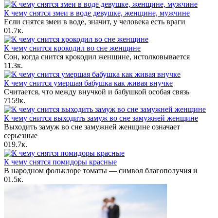
К чему снятся змеи в воде девушке, женщине, мужчине
Если снятся змеи в воде, значит, у человека есть враги
0
1.7к.
К чему снится крокодил во сне женщине
Сон, когда снится крокодил женщине, истолковывается
1
1.3к.
К чему снится умершая бабушка как живая внучке
Считается, что между внучкой и бабушкой особая связь
7
159к.
К чему снится выходить замуж во сне замужней женщине
Выходить замуж во сне замужней женщине означает
серьезные
0
19.7к.
К чему снятся помидоры красные
В народном фольклоре томаты — символ благополучия и
0
1.5к.