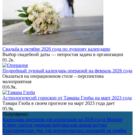
Свадьба в октябре 2026 года по лунному календарю
Выбор свадебной даты — непростая задача в организации
0
1.2к.
Подробный лунный календарь операций на февраль 2026 года
Оказаться на операционном столе – перспектива
малоприятная
0
16.9к.
Астрологичесий гороскоп от Тамары Глобы на март 2023 года
Тамара Глоба в своем прогнозе на март 2023 года дает
0
5.9к.
Популярное:
Календарь цветения для аллергиков на 2026 год в Москве
К чему снится умершая бабушка как живая внучке
Благоприятные дни для хирургических операций на ноябрь