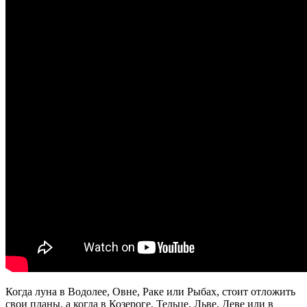
Когда луна в Водолее, Овне, Раке или Рыбах, стоит отложить
свои планы, а когда в Козероге, Тельце, Льве, Деве или в