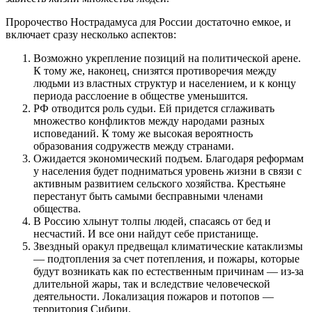
Пророчество Нострадамуса для России достаточно емкое, и
включает сразу несколько аспектов:
Возможно укрепление позиций на политической арене.
К тому же, наконец, снизятся противоречия между
людьми из властных структур и населением, и к концу
периода расслоение в обществе уменьшится.
РФ отводится роль судьи. Ей придется сглаживать
множество конфликтов между народами разных
исповеданий. К тому же высокая вероятность
образования содружеств между странами.
Ожидается экономический подъем. Благодаря реформам
у населения будет подниматься уровень жизни в связи с
активным развитием сельского хозяйства. Крестьяне
перестанут быть самыми бесправными членами
общества.
В Россию хлынут толпы людей, спасаясь от бед и
несчастий. И все они найдут себе пристанище.
Звездный оракул предвещал климатические катаклизмы
— подтопления за счет потепления, и пожары, которые
будут возникать как по естественным причинам — из-за
длительной жары, так и вследствие человеческой
деятельности. Локализация пожаров и потопов —
территория Сибири.