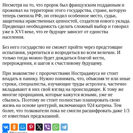
Несмотря на то, что пророк был французским подданным и
проживал на территории этого государства, стране, которую
теперь сменила РФ, он отводил особенное место, судьи,
защитника нравственных ценностей, создателя нового уклада.
Предвещал необходимость сделать сложный выбор и говорил
уже в XVI веке, что ее будущее зависит от единства
населения.
Без него государство не сможет пройти через предстоящие
испытания, укрепиться и возродиться во всем величии. И
только тогда можно будет дождаться благой вести,
перерождения, и шагов к счастливому будущему.
При знакомстве с пророчествами Нострадамуса не стоит
впадать в панику. Нужно понимать, что, объясняя те или иные
строки, специалисты, изучающие труды астролога, частично
вкладывают в них свой взгляд на происходящее. К тому же
многие прорицания, которые кажутся ясными, уже не
сбылись. Поэтому не стоит полностью планировать свою
жизнь на основе центурий, включающих 924 катрена. Тем
более, что толкователи пока не смогли расшифровать даже 1/3
от известных предсказаний.