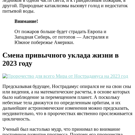
ледников в одной части света, и к грандиозным пожарам, в
другой. Природные катаклизмы вызовут голод и недостаток
питьевой воды.
Внимание!
От пожаров больше будет страдать Европа и
Западная Сибирь, от потопов — Австралия и
Южное побережье Америки.
Смена привычного уклада жизни в
2023 году
Предсказывая будущее, Нострадамус опирался не на свои сны
или видения, а на математические расчеты, в основе которых
было наблюдение за перемещением планет. А поскольку
небесные тела движутся по определенным орбитам, и их
дальнейшее астрономические изменения можно предсказать,
неудивительно, что в пророчествах явственно прослеживается
цикличность.
Ученый был настолько мудр, что принимал во внимание
постоянное развитие прогресса. Поэтому его пророчества