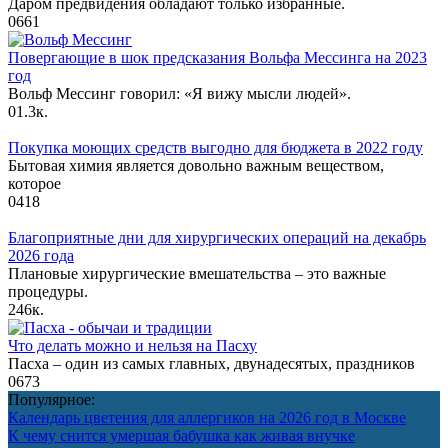
Даром предвидения обладают только избранные.
0
661
Повергающие в шок предсказания Вольфа Мессинга на 2023
год
Вольф Мессинг говорил: «Я вижу мысли людей».
0
1.3к.
Покупка моющих средств выгодно для бюджета в 2022 году
Бытовая химия является довольно важным веществом,
которое
0
418
Благоприятные дни для хирургических операций на декабрь
2026 года
Плановые хирургические вмешательства – это важные
процедуры.
2
46к.
Что делать можно и нельзя на Пасху
Пасха – один из самых главных, двунадесятых, праздников
0
673
Популярное:
Календарь цветения для аллергиков на 2026 год в Москве
К чему снится умершая бабушка как живая внучке