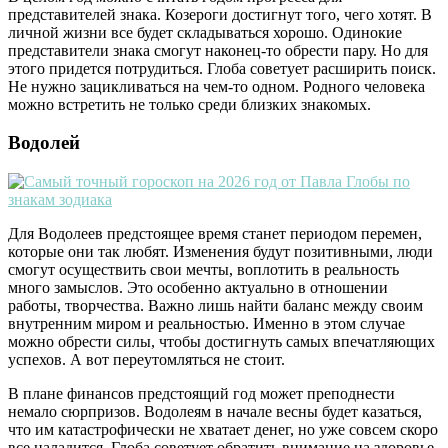
представителей знака. Козероги достигнут того, чего хотят. В
личной жизни все будет складываться хорошо. Одинокие
представители знака смогут наконец-то обрести пару. Но для
этого придется потрудиться. Глоба советует расширить поиск.
Не нужно зацикливаться на чем-то одном. Родного человека
можно встретить не только среди близких знакомых.
Водолей
Для Водолеев предстоящее время станет периодом перемен,
которые они так любят. Изменения будут позитивными, люди
смогут осуществить свои мечты, воплотить в реальность
много замыслов. Это особенно актуально в отношении
работы, творчества. Важно лишь найти баланс между своим
внутренним миром и реальностью. Именно в этом случае
можно обрести силы, чтобы достигнуть самых впечатляющих
успехов. А вот переутомляться не стоит.
В плане финансов предстоящий год может преподнести
немало сюрпризов. Водолеям в начале весны будет казаться,
что им катастрофически не хватает денег, но уже совсем скоро
все наладится. Глоба советует обратить внимание на здоровье.