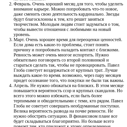
Февраль. Очень хороший месяц для того, чтобы уделить
внимание карьере. Можно попробовать что-то новое,
даже сменить свою деятельность кардинально. Звезды
будут благосклонны к тем, кто решит заняться
творчеством. Молодым людям стоит задуматься о том,
чтобы вывести отношения с любимыми на новый
уровень.
Март. Очень хорошее время для переоценки ценностей.
Если дома есть какие-то проблемы, стоит понять
причину и попробовать наладить контакт с близкими.
Ревность может очень многое испортить. Нужно
обязательно поговорить со второй половинкой и
стараться сделать так, чтобы не провоцировать. Павел
Глоба советует воздержаться от крупных трат. Лучше
выждать какое-то время. возможно, через пару месяцев
придет осознание того, что покупки не были так важны.
Апрель. Не нужно обижаться на близких. В этом месяце
повышается вероятность ссор и крупных скандалов. Но
всего этого можно избежать, если быть более
терпимыми и обходительными с теми, кто рядом. Павел
Глоба не советует совершать необдуманные поступки.
Велика вероятность развода на почве ревности. Не
нужно обострять ситуацию. В финансовом плане все
будет складываться благоприятно. Но больше всего
повезет тем, кто приложит к этому определенные