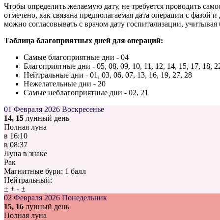
Чтобы определить желаемую дату, не требуется проводить само
отмечено, как связана предполагаемая дата операции с фазой 
можно согласовывать с врачом дату госпитализации, учитывая 
Таблица благоприятных дней для операций:
Самые благоприятные дни - 04
Благоприятные дни - 05, 08, 09, 10, 11, 12, 14, 15, 17, 18, 22
Нейтральные дни - 01, 03, 06, 07, 13, 16, 19, 27, 28
Нежелательные дни - 20
Самые неблагоприятные дни - 02, 21
01 Февраля 2026
Воскресенье
14, 15
лунный день
Полная луна
в
16:10
в
08:37
Луна в знаке
Рак
Магнитные бури:
1 балл
Нейтральный:
±
+
-
±
02 Февраля 2026
Понедельник
15, 16
лунный день
Полная луна