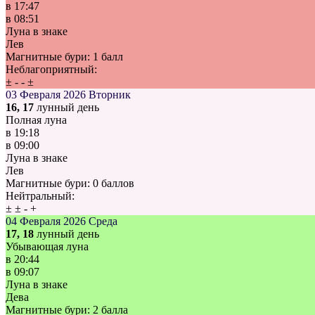
в
17:47
в
08:51
Луна в знаке
Лев
Магнитные бури:
1 балл
Неблагоприятный:
±
-
-
±
03 Февраля 2026
Вторник
16, 17
лунный день
Полная луна
в
19:18
в
09:00
Луна в знаке
Лев
Магнитные бури:
0 баллов
Нейтральный:
±
±
-
+
04 Февраля 2026
Среда
17, 18
лунный день
Убывающая луна
в
20:44
в
09:07
Луна в знаке
Дева
Магнитные бури:
2 балла